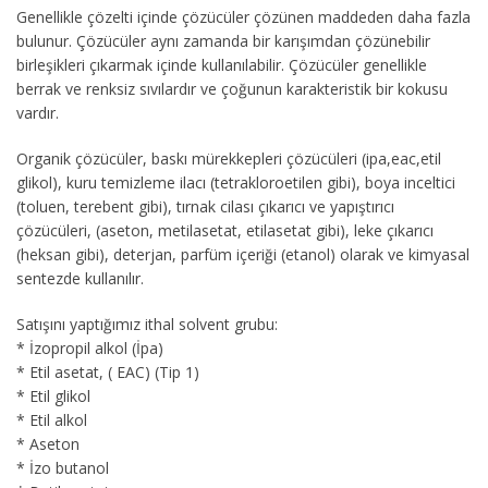
Genellikle çözelti içinde çözücüler çözünen maddeden daha fazla
bulunur. Çözücüler aynı zamanda bir karışımdan çözünebilir
birleşikleri çıkarmak içinde kullanılabilir. Çözücüler genellikle
berrak ve renksiz sıvılardır ve çoğunun karakteristik bir kokusu
vardır.
Organik çözücüler, baskı mürekkepleri çözücüleri (ipa,eac,etil
glikol), kuru temizleme ilacı (tetrakloroetilen gibi), boya inceltici
(toluen, terebent gibi), tırnak cilası çıkarıcı ve yapıştırıcı
çözücüleri, (aseton, metilasetat, etilasetat gibi), leke çıkarıcı
(heksan gibi), deterjan, parfüm içeriği (etanol) olarak ve kimyasal
sentezde kullanılır.
Satışını yaptığımız ithal solvent grubu:
* İzopropil alkol (İpa)
* Etil asetat, ( EAC) (Tip 1)
* Etil glikol
* Etil alkol
* Aseton
* İzo butanol