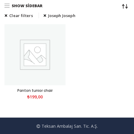
SHOW SIDEBAR
Clear filters
Joseph Joseph
Panton tunior chair
₺
199,00
Teksan Ambalaj San. Tic. A.Ş.