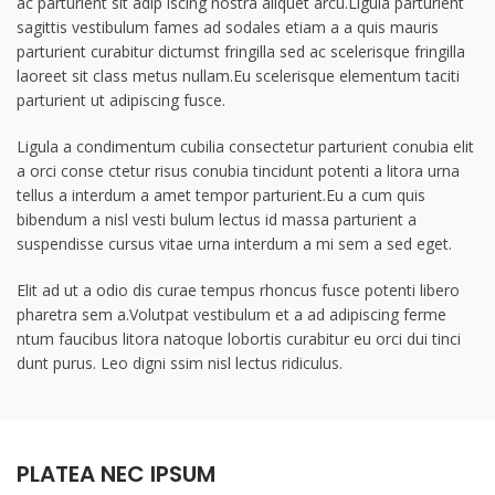
ac parturient sit adip iscing nostra aliquet arcu.Ligula parturient
sagittis vestibulum fames ad sodales etiam a a quis mauris
parturient curabitur dictumst fringilla sed ac scelerisque fringilla
laoreet sit class metus nullam.Eu scelerisque elementum taciti
parturient ut adipiscing fusce.
Ligula a condimentum cubilia consectetur parturient conubia elit
a orci conse ctetur risus conubia tincidunt potenti a litora urna
tellus a interdum a amet tempor parturient.Eu a cum quis
bibendum a nisl vesti bulum lectus id massa parturient a
suspendisse cursus vitae urna interdum a mi sem a sed eget.
Elit ad ut a odio dis curae tempus rhoncus fusce potenti libero
pharetra sem a.Volutpat vestibulum et a ad adipiscing ferme
ntum faucibus litora natoque lobortis curabitur eu orci dui tinci
dunt purus. Leo digni ssim nisl lectus ridiculus.
PLATEA NEC IPSUM